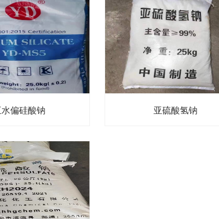
五水偏硅酸钠
亚硫酸氢钠