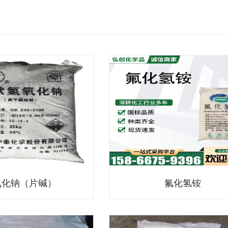
体
氧化钠（片碱）
氟化氢铵