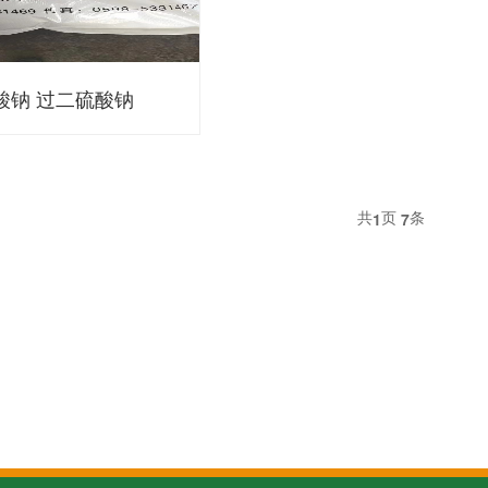
酸钠 过二硫酸钠
共
页
条
1
7